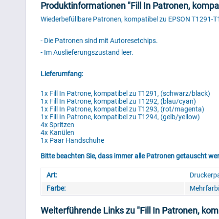
Produktinformationen "Fill In Patronen, kom
Wiederbefüllbare Patronen, kompatibel zu EPSON T1291-
- Die Patronen sind mit Autoresetchips.
- Im Auslieferungszustand leer.
Lieferumfang:
1x Fill In Patrone, kompatibel zu T1291, (schwarz/black)
1x Fill In Patrone, kompatibel zu T1292, (blau/cyan)
1x Fill In Patrone, kompatibel zu T1293, (rot/magenta)
1x Fill In Patrone, kompatibel zu T1294, (gelb/yellow)
4x Spritzen
4x Kanülen
1x Paar Handschuhe
Bitte beachten Sie, dass immer alle Patronen getauscht wer
Art:
Druckerp
Farbe:
Mehrfarb
Weiterführende Links zu "Fill In Patronen, k