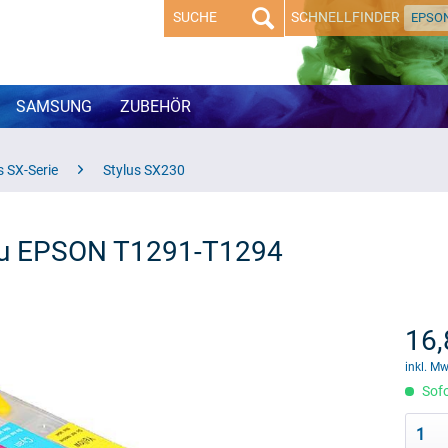
SCHNELLFINDER
EPSO
SAMSUNG
ZUBEHÖR
s SX-Serie
Stylus SX230
l zu EPSON T1291-T1294
16,
inkl. M
Sofo
1