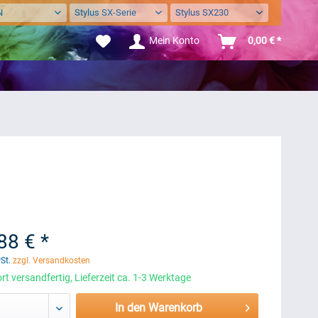
N
Stylus SX-Serie
Stylus SX230
Mein Konto
0,00 € *
88 € *
wSt.
zzgl. Versandkosten
rt versandfertig, Lieferzeit ca. 1-3 Werktage
In den Warenkorb