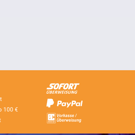
t
b 100 €
t