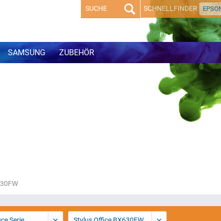
SCHNELLFINDER
EPSO
SAMSUNG
ZUBEHÖR
X630FW
ice Serie
Stylus Office BX630FW