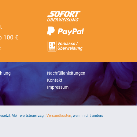
t
b 100 €
t
hlung
Nachfüllanleitungen
Kontakt
Impressum
 gesetzl. Mehrwertsteuer zzgl.
Versandkosten
, wenn nicht anders