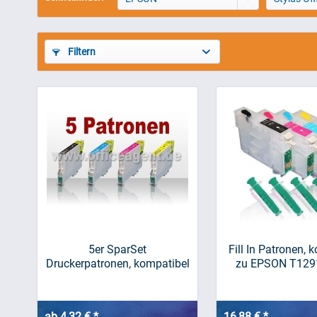
Filtern
5er SparSet
Fill In Patronen, 
Druckerpatronen, kompatibel
zu EPSON T129
zu...
ab 4,32 € *
16,88 € *