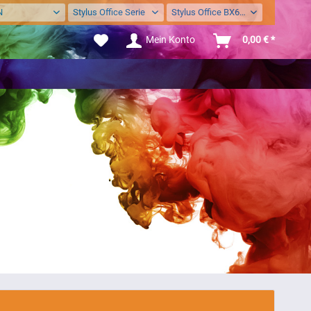
N
Stylus Office Serie
Stylus Office BX630FW
Mein Konto
0,00 € *