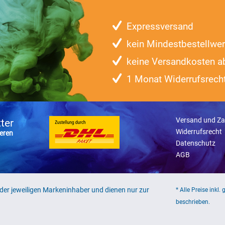
Expressversand
kein Mindestbestellwer
keine Versandkosten a
1 Monat Widerrufsrech
Versand und Za
ter
Widerrufsrecht
eren
Datenschutz
AGB
er jeweiligen Markeninhaber und dienen nur zur
* Alle Preise inkl.
beschrieben.