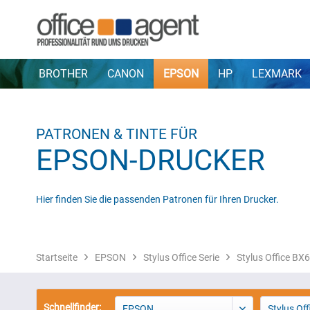
BROTHER
CANON
EPSON
HP
LEXMARK
PATRONEN & TINTE FÜR
EPSON-DRUCKER
Hier finden Sie die passenden Patronen für Ihren Drucker.
Startseite
EPSON
Stylus Office Serie
Stylus Office B
Schnellfinder:
EPSON
Stylus Off