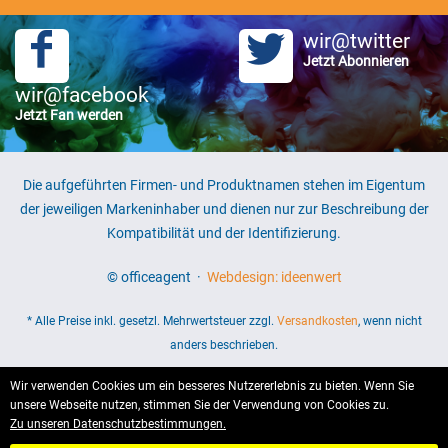
wir@twitter
Jetzt Abonnieren
wir@facebook
Jetzt Fan werden
Die aufgeführten Firmen- und Produktnamen stehen im Eigentum
der jeweiligen Markeninhaber und dienen nur zur Beschreibung der
Kompatibilität und der Identifizierung.
© officeagent ·
Webdesign: ideenwert
* Alle Preise inkl. gesetzl. Mehrwertsteuer zzgl.
Versandkosten
, wenn nicht
anders beschrieben.
Wir verwenden Cookies um ein besseres Nutzererlebnis zu bieten. Wenn Sie
unsere Webseite nutzen, stimmen Sie der Verwendung von Cookies zu.
Zu unseren Datenschutzbestimmungen.