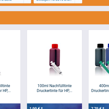
ltinte
100ml Nachfülltinte
400ml
 HP,...
Druckertinte für HP,...
Druckertin
1,99 € *
7,79 € *