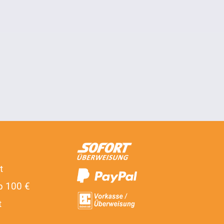
t
b 100 €
t