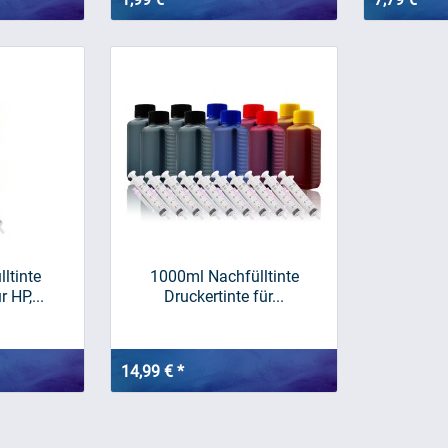
lltinte
1000ml Nachfülltinte
 HP,...
Druckertinte für...
14,99 € *