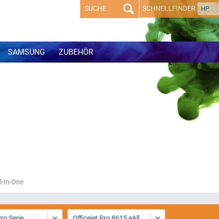
SCHNELLFINDER
HP
SAMSUNG
ZUBEHÖR
l-In-One
Pro Serie
Officejet Pro 8615 eAll-In-One