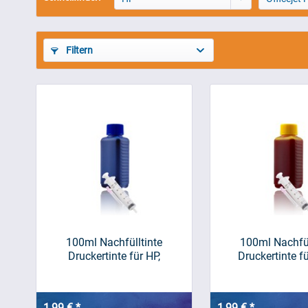
Filtern
100ml Nachfülltinte
100ml Nachfül
Druckertinte für HP,
Druckertinte für
blau/cyan
1,99 € *
1,99 € *