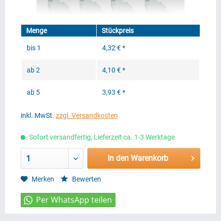
Menge
Stückpreis
bis
1
4,32 € *
ab
2
4,10 € *
ab
5
3,93 € *
inkl. MwSt.
zzgl. Versandkosten
Sofort versandfertig, Lieferzeit ca. 1-3 Werktage
In den Warenkorb
1
Merken
Bewerten