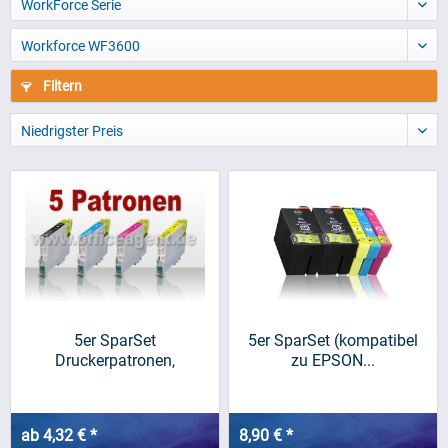
WorkForce Serie
Workforce WF3600
Filtern
Niedrigster Preis
5er SparSet
5er SparSet (kompatibel
Druckerpatronen,
zu EPSON...
kompatibel zu...
ab 4,32 € *
8,90 € *