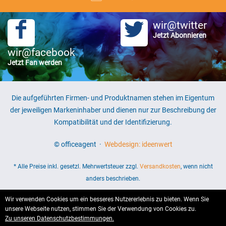
wir@twitter
Jetzt Abonnieren
wir@facebook
Jetzt Fan werden
Die aufgeführten Firmen- und Produktnamen stehen im Eigentum
der jeweiligen Markeninhaber und dienen nur zur Beschreibung der
Kompatibilität und der Identifizierung.
© officeagent ·
Webdesign: ideenwert
* Alle Preise inkl. gesetzl. Mehrwertsteuer zzgl.
Versandkosten
, wenn nicht
anders beschrieben.
Wir verwenden Cookies um ein besseres Nutzererlebnis zu bieten. Wenn Sie
unsere Webseite nutzen, stimmen Sie der Verwendung von Cookies zu.
Zu unseren Datenschutzbestimmungen.