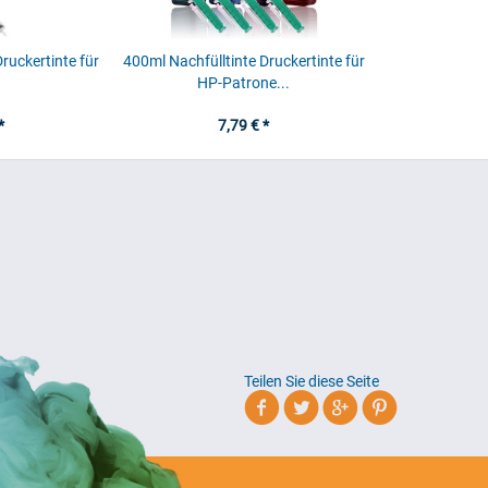
ruckertinte für
400ml Nachfülltinte Druckertinte für
HP-Patrone...
*
7,79 € *
Teilen Sie diese Seite