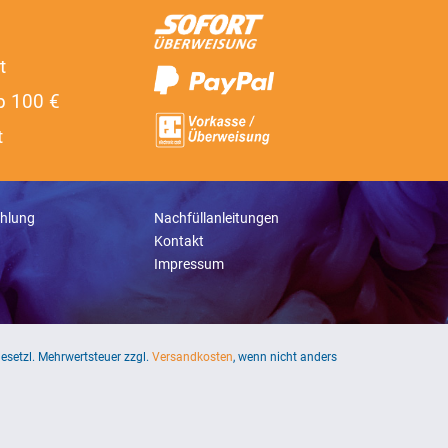
t
b 100 €
t
hlung
Nachfüllanleitungen
Kontakt
Impressum
 gesetzl. Mehrwertsteuer zzgl.
Versandkosten
, wenn nicht anders