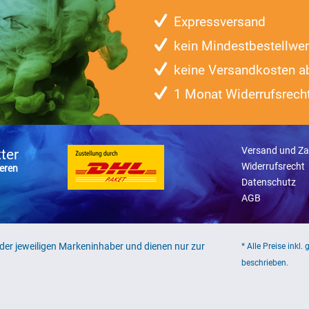
Expressversand
kein Mindestbestellwer
keine Versandkosten a
1 Monat Widerrufsrech
Versand und Za
ter
Widerrufsrecht
eren
Datenschutz
AGB
er jeweiligen Markeninhaber und dienen nur zur
* Alle Preise inkl.
beschrieben.