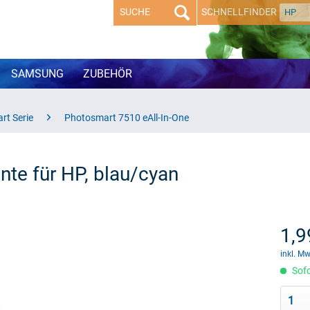
SCHNELLFINDER
HP
SAMSUNG
ZUBEHÖR
rt Serie
Photosmart 7510 eAll-In-One
nte für HP, blau/cyan
1,9
inkl. M
Sofo
1