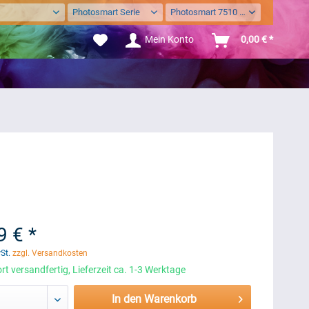
Photosmart Serie
Photosmart 7510 eAll-In-One
Mein Konto
0,00 € *
9 € *
wSt.
zzgl. Versandkosten
rt versandfertig, Lieferzeit ca. 1-3 Werktage
In den Warenkorb