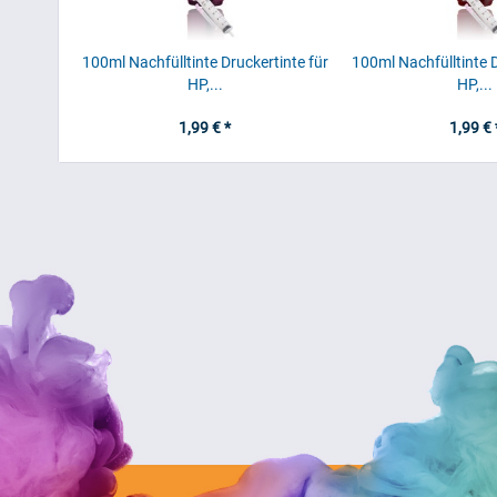
100ml Nachfülltinte Druckertinte für
100ml Nachfülltinte D
HP,...
HP,...
1,99 € *
1,99 € 