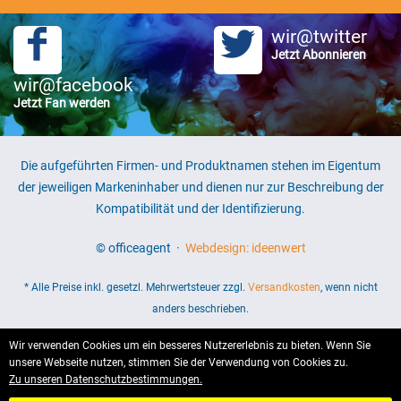
wir@twitter
Jetzt Abonnieren
wir@facebook
Jetzt Fan werden
Die aufgeführten Firmen- und Produktnamen stehen im Eigentum
der jeweiligen Markeninhaber und dienen nur zur Beschreibung der
Kompatibilität und der Identifizierung.
© officeagent ·
Webdesign: ideenwert
* Alle Preise inkl. gesetzl. Mehrwertsteuer zzgl.
Versandkosten
, wenn nicht
anders beschrieben.
Wir verwenden Cookies um ein besseres Nutzererlebnis zu bieten. Wenn Sie
unsere Webseite nutzen, stimmen Sie der Verwendung von Cookies zu.
Zu unseren Datenschutzbestimmungen.