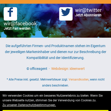
wir@twitter
Jetzt Abonnieren
wir@facebook
Jetzt Fan werden
Die aufgeführten Firmen- und Produktnamen stehen im Eigentum
der jeweiligen Markeninhaber und dienen nur zur Beschreibung der
Kompatibilität und der Identifizierung.
© officeagent ·
Webdesign: ideenwert
* Alle Preise inkl. gesetzl. Mehrwertsteuer zzgl.
Versandkosten
, wenn nicht
anders beschrieben.
Wir verwenden Cookies um ein besseres Nutzererlebnis zu bieten. Wenn Sie
unsere Webseite nutzen, stimmen Sie der Verwendung von Cookies zu.
Zu unseren Datenschutzbestimmungen.