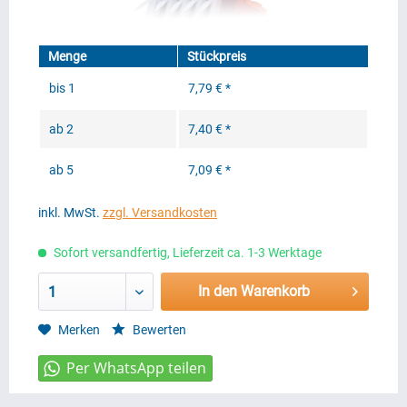
Menge
Stückpreis
bis
1
7,79 € *
ab
2
7,40 € *
ab
5
7,09 € *
inkl. MwSt.
zzgl. Versandkosten
Sofort versandfertig, Lieferzeit ca. 1-3 Werktage
In den Warenkorb
1
Merken
Bewerten