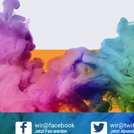
wir@facebook
wir@twit
Jetzt Fan werden
Jetzt Abonni