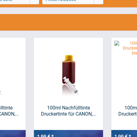
ltinte
100ml Nachfülltinte
100ml
CANON,...
Druckertinte für CANON,...
Druckert
1,99 € *
1,99 € *