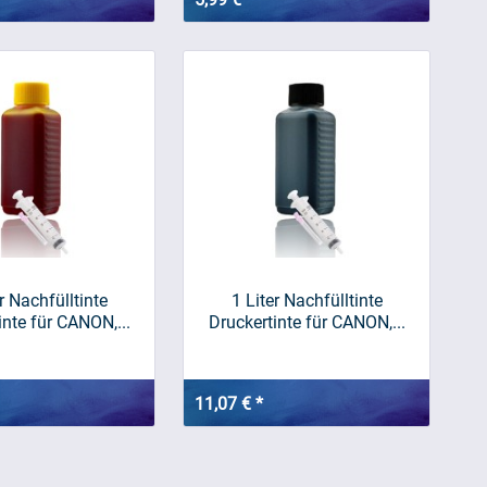
r Nachfülltinte
1 Liter Nachfülltinte
inte für CANON,...
Druckertinte für CANON,...
11,07 € *