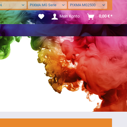
N
PIXMA MG Serie
PIXMA MG2500
Mein Konto
0,00 € *