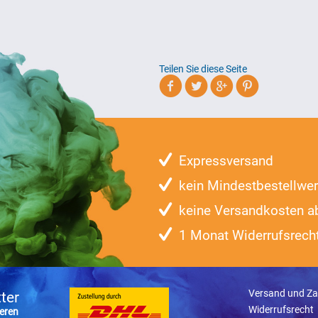
Teilen Sie diese Seite
Expressversand
kein Mindestbestellwer
keine Versandkosten a
1 Monat Widerrufsrech
Versand und Za
ter
Widerrufsrecht
eren