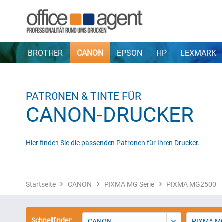
BROTHER
CANON
EPSON
HP
LEXMARK
PATRONEN & TINTE FÜR
CANON-DRUCKER
Hier finden Sie die passenden Patronen für Ihren Drucker.
Startseite
CANON
PIXMA MG Serie
PIXMA MG2500
Schnellfinder:
CANON
PIXMA MG