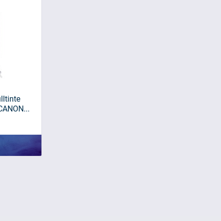
lltinte
 CANON...