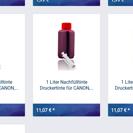
lltinte
1 Liter Nachfülltinte
1 Lite
CANON,...
Druckertinte für CANON,...
Druckert
11,07 € *
11,07 € *