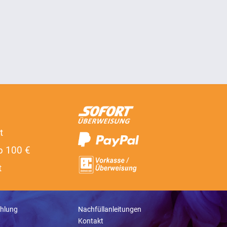
t
b 100 €
t
hlung
Nachfüllanleitungen
Kontakt