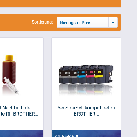
Sortierung:
Niedrigster Preis
 Nachfülltinte
5er SparSet, kompatibel zu
nte für BROTHER,...
BROTHER...
ab 6,58 € *