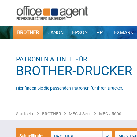
BROTHER
CANON
EPSON
HP
LEXMARK
PATRONEN & TINTE FÜR
BROTHER-DRUCKER
Hier finden Sie die passenden Patronen für Ihren Drucker.
Startseite
BROTHER
MFC-J Serie
MFC-J5600
Schnellfinder:
BROTHER
MFC-J Ser