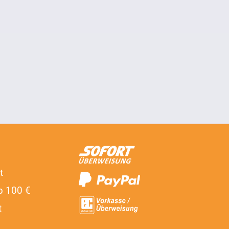
t
b 100 €
t