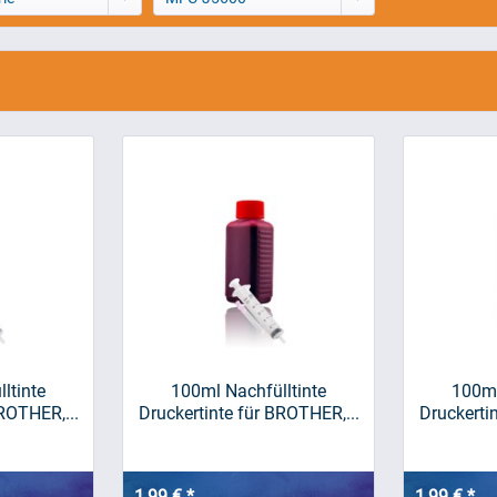
ltinte
100ml Nachfülltinte
100ml
ROTHER,...
Druckertinte für BROTHER,...
Druckerti
1,99 € *
1,99 € *