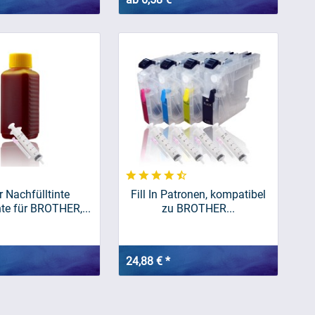
r Nachfülltinte
Fill In Patronen, kompatibel
nte für BROTHER,...
zu BROTHER...
24,88 € *