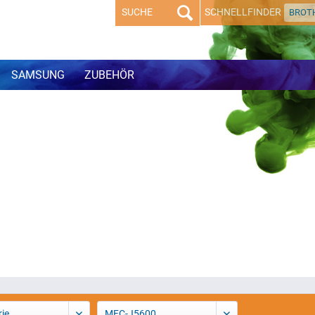
SCHNELLFINDER
BROT
SAMSUNG
ZUBEHÖR
ie
MFC-J5600