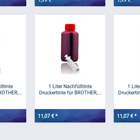
lltinte
1 Liter Nachfülltinte
1 Lite
ROTHER,...
Druckertinte für BROTHER,...
Druckerti
11,07 € *
11,07 € *