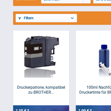
Filtern
Druckerpatrone, kompatibel
100ml Nachfül
zu BROTHER...
Druckertinte für B
1,35 € *
1,99 € *