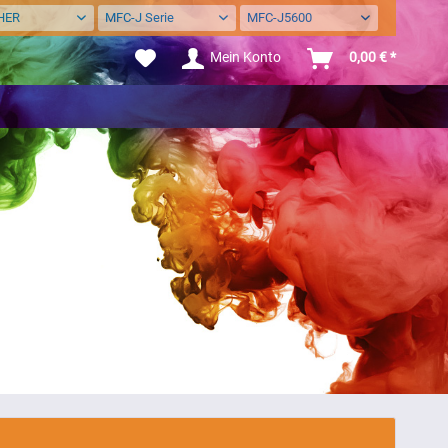
HER
MFC-J Serie
MFC-J5600
Mein Konto
0,00 € *