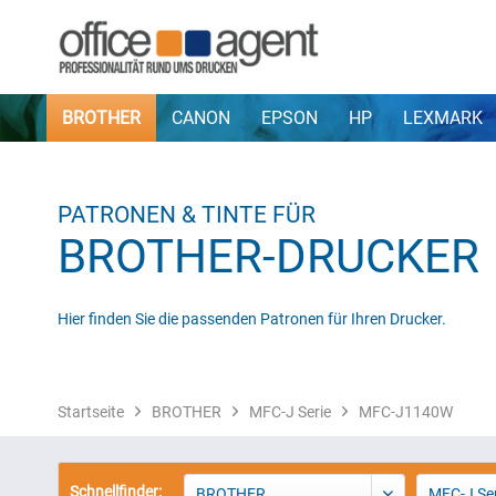
BROTHER
CANON
EPSON
HP
LEXMARK
PATRONEN & TINTE FÜR
BROTHER-DRUCKER
Hier finden Sie die passenden Patronen für Ihren Drucker.
Startseite
BROTHER
MFC-J Serie
MFC-J1140W
Schnellfinder:
BROTHER
MFC-J Ser