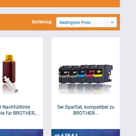
Sortierung:
Niedrigster Preis
 Nachfülltinte
5er SparSet, kompatibel zu
nte für BROTHER,...
BROTHER...
ab 6,58 € *