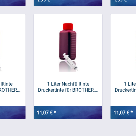
lltinte
1 Liter Nachfülltinte
1 Lite
ROTHER,...
Druckertinte für BROTHER,...
Druckerti
11,07 € *
11,07 € *