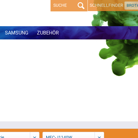
SCHNELLFINDER
BROT
SAMSUNG
ZUBEHÖR
ie
MFC-J1140W