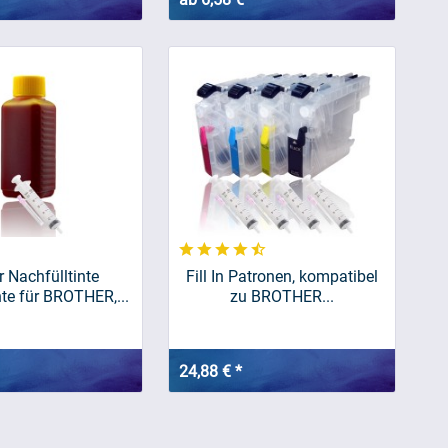
r Nachfülltinte
Fill In Patronen, kompatibel
nte für BROTHER,...
zu BROTHER...
24,88 € *