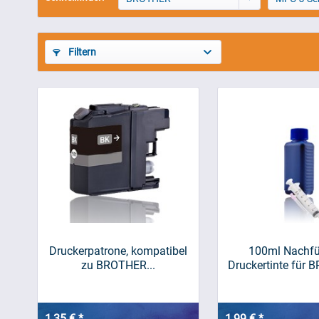
Filtern
Druckerpatrone, kompatibel
100ml Nachfül
zu BROTHER...
Druckertinte für B
1,35 € *
1,99 € *