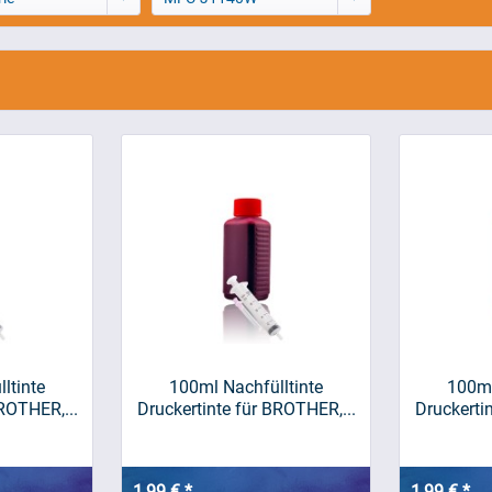
ltinte
100ml Nachfülltinte
100ml
ROTHER,...
Druckertinte für BROTHER,...
Druckerti
1,99 € *
1,99 € *