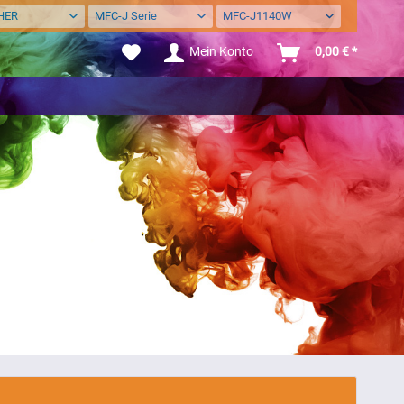
HER
MFC-J Serie
MFC-J1140W
Mein Konto
0,00 € *