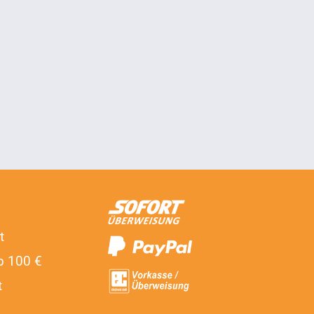
t
b 100 €
t