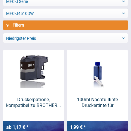
MFC-J Serie
MFC-J4510DW
Filtern
Niedrigster Preis
Druckerpatrone,
100ml Nachfülltinte
kompatibel zu BROTHER...
Druckertinte für
BROTHER,...
ab 1,17 € *
1,99 € *