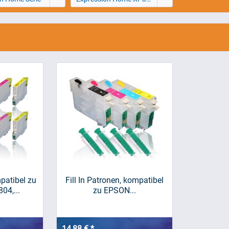
patibel zu
Fill In Patronen, kompatibel
04,...
zu EPSON...
14,88 € *