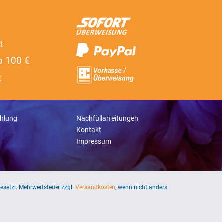
t
b 100 €
t
hlung
Nachfüllanleitungen
Kontakt
Impressum
 gesetzl. Mehrwertsteuer zzgl.
Versandkosten
, wenn nicht anders