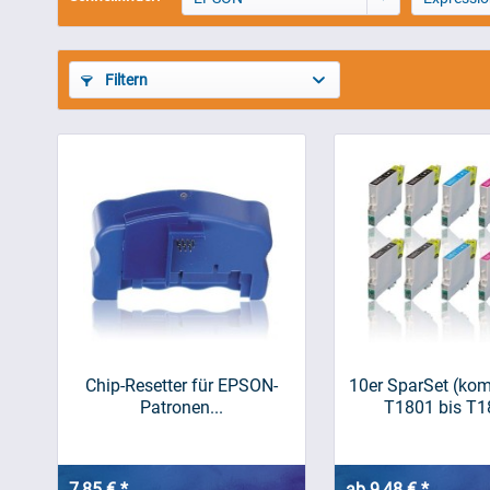
Filtern
Chip-Resetter für EPSON-
10er SparSet (kom
Patronen...
T1801 bis T18
7,85 € *
ab 9,48 € *