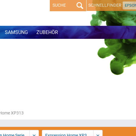
SCHNELLFINDER
EPSO
SAMSUNG
ZUBEHÖR
 Home XP313
n Home Serie
Expression Home XP313