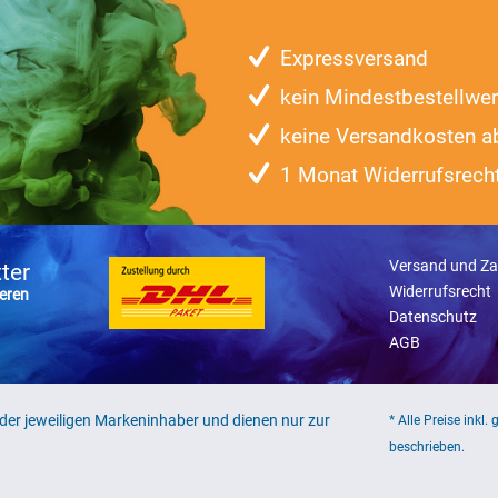
Expressversand
kein Mindestbestellwer
keine Versandkosten a
1 Monat Widerrufsrech
Versand und Za
ter
Widerrufsrecht
eren
Datenschutz
AGB
er jeweiligen Markeninhaber und dienen nur zur
* Alle Preise inkl.
beschrieben.