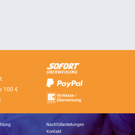
t
b 100 €
t
hlung
Nachfüllanleitungen
Kontakt