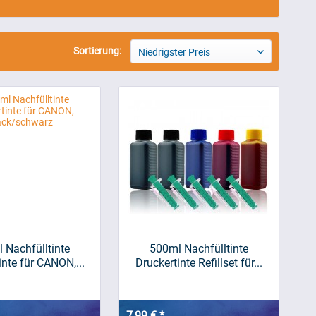
Sortierung:
Niedrigster Preis
 Nachfülltinte
500ml Nachfülltinte
inte für CANON,...
Druckertinte Refillset für...
7,99 € *