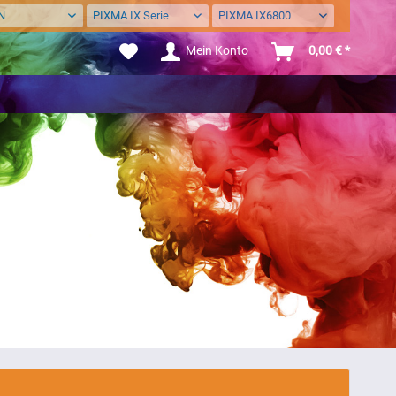
N
PIXMA IX Serie
PIXMA IX6800
Mein Konto
0,00 € *