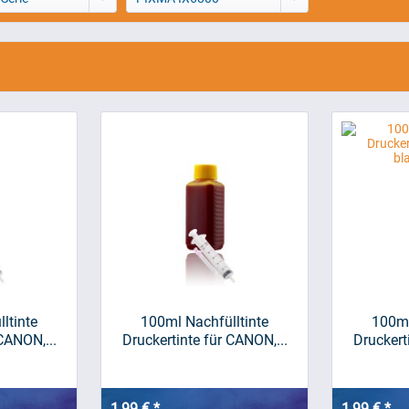
ltinte
100ml Nachfülltinte
100ml
CANON,...
Druckertinte für CANON,...
Druckert
1,99 € *
1,99 € *