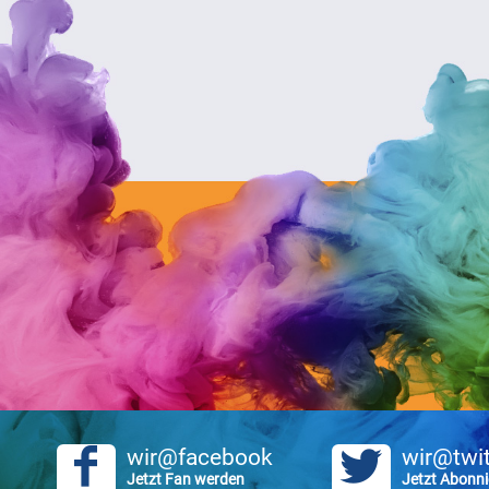
wir@facebook
wir@twit
Jetzt Fan werden
Jetzt Abonni