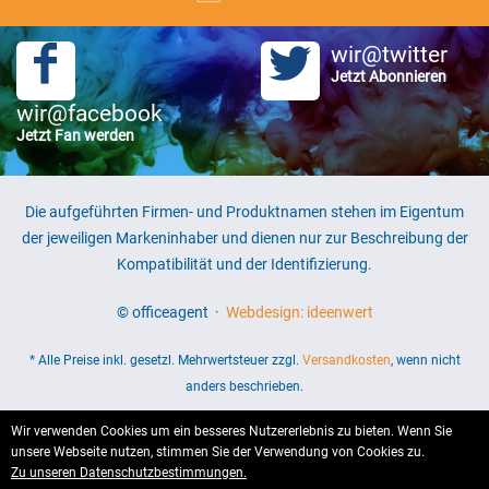
wir@twitter
Jetzt Abonnieren
wir@facebook
Jetzt Fan werden
Die aufgeführten Firmen- und Produktnamen stehen im Eigentum
der jeweiligen Markeninhaber und dienen nur zur Beschreibung der
Kompatibilität und der Identifizierung.
© officeagent ·
Webdesign: ideenwert
* Alle Preise inkl. gesetzl. Mehrwertsteuer zzgl.
Versandkosten
, wenn nicht
anders beschrieben.
Wir verwenden Cookies um ein besseres Nutzererlebnis zu bieten. Wenn Sie
unsere Webseite nutzen, stimmen Sie der Verwendung von Cookies zu.
Zu unseren Datenschutzbestimmungen.