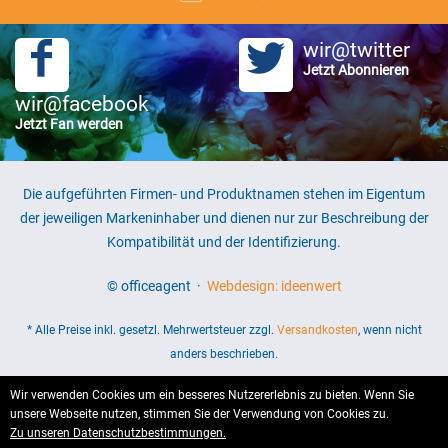
wir@twitter
Jetzt Abonnieren
wir@facebook
Jetzt Fan werden
Die aufgeführten Firmen- und Produktnamen stehen im Eigentum
der jeweiligen Markeninhaber und dienen nur zur Beschreibung der
Kompatibilität und der Identifizierung.
© officeagent ·
Webdesign: ideenwert
* Alle Preise inkl. gesetzl. Mehrwertsteuer zzgl.
Versandkosten
, wenn nicht
anders beschrieben.
Wir verwenden Cookies um ein besseres Nutzererlebnis zu bieten. Wenn Sie
unsere Webseite nutzen, stimmen Sie der Verwendung von Cookies zu.
Zu unseren Datenschutzbestimmungen.