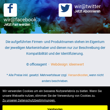
wir@twitter
Jetzt Abonnieren
wir@facebook
Jetzt Fan werden
Die aufgeführten Firmen- und Produktnamen stehen im Eigentum
der jeweiligen Markeninhaber und dienen nur zur Beschreibung der
Kompatibilität und der Identifizierung.
© officeagent ·
Webdesign: ideenwert
* Alle Preise inkl. gesetzl. Mehrwertsteuer zzgl.
Versandkosten
, wenn nicht
anders beschrieben.
Wir verwenden Cookies um ein besseres Nutzererlebnis zu bieten. Wenn Sie
unsere Webseite nutzen, stimmen Sie der Verwendung von Cookies zu.
Zu unseren Datenschutzbestimmungen.
Verstanden