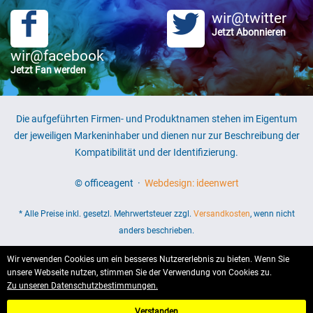
wir@twitter
Jetzt Abonnieren
wir@facebook
Jetzt Fan werden
Die aufgeführten Firmen- und Produktnamen stehen im Eigentum
der jeweiligen Markeninhaber und dienen nur zur Beschreibung der
Kompatibilität und der Identifizierung.
© officeagent ·
Webdesign: ideenwert
* Alle Preise inkl. gesetzl. Mehrwertsteuer zzgl.
Versandkosten
, wenn nicht
anders beschrieben.
Wir verwenden Cookies um ein besseres Nutzererlebnis zu bieten. Wenn Sie
unsere Webseite nutzen, stimmen Sie der Verwendung von Cookies zu.
Zu unseren Datenschutzbestimmungen.
Verstanden