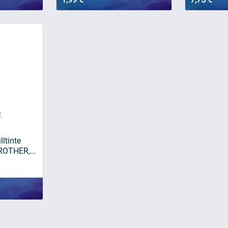
lltinte
ROTHER,...