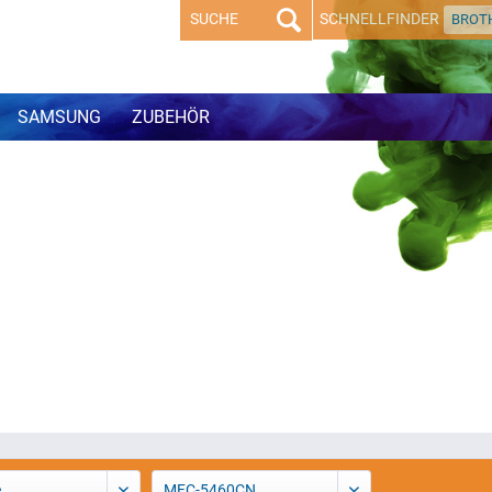
SCHNELLFINDER
BROT
SAMSUNG
ZUBEHÖR
e
MFC-5460CN