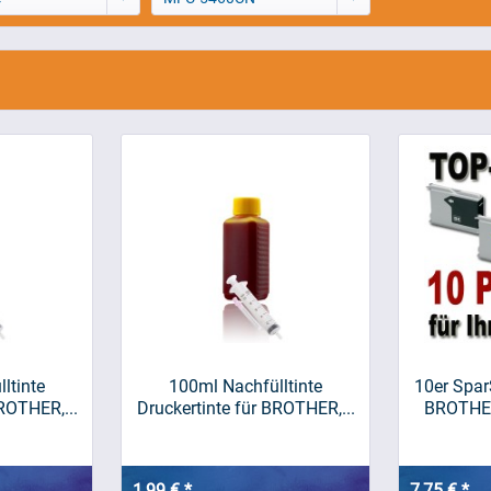
ltinte
100ml Nachfülltinte
10er Spar
ROTHER,...
Druckertinte für BROTHER,...
BROTHE
1,99 € *
7,75 € *