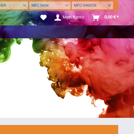
HER
MFC Serie
MFC-5460CN
Mein Konto
0,00 € *