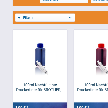
Filtern
100ml Nachfülltinte
100ml Nachfül
Druckertinte für BROTHER,...
Druckertinte für B
1,99 € *
1,99 € *