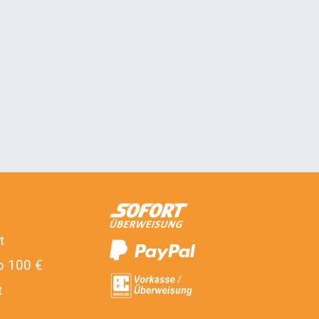
t
b 100 €
t