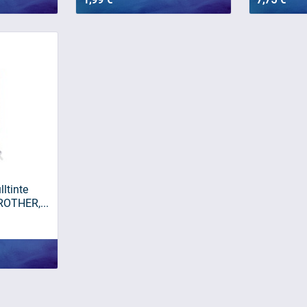
lltinte
ROTHER,...