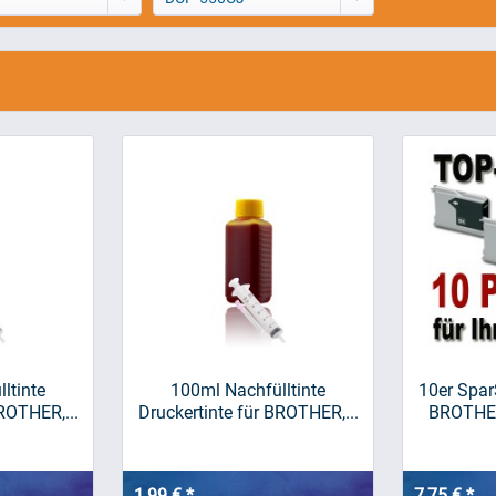
ltinte
100ml Nachfülltinte
10er Spar
ROTHER,...
Druckertinte für BROTHER,...
BROTHE
1,99 € *
7,75 € *