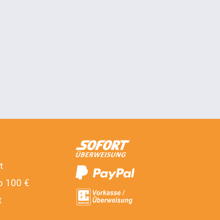
t
b 100 €
t