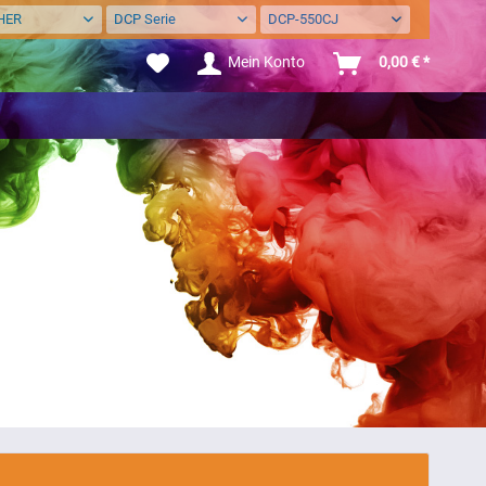
HER
DCP Serie
DCP-550CJ
Mein Konto
0,00 € *