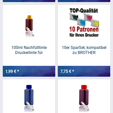
100ml Nachfülltinte
10er SparSet, kompatibel
Druckertinte für
zu BROTHER
BROTHER,...
LC970/LC1000
1,99 € *
7,75 € *