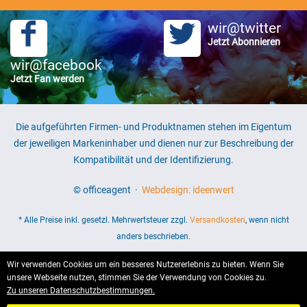
wir@twitter
Jetzt Abonnieren
wir@facebook
Jetzt Fan werden
Die aufgeführten Firmen- und Produktnamen stehen im Eigentum
der jeweiligen Markeninhaber und dienen nur zur Beschreibung der
Kompatibilität und der Identifizierung.
© officeagent ·
Webdesign: ideenwert
* Alle Preise inkl. gesetzl. Mehrwertsteuer zzgl.
Versandkosten
, wenn nicht
anders beschrieben.
Wir verwenden Cookies um ein besseres Nutzererlebnis zu bieten. Wenn Sie
unsere Webseite nutzen, stimmen Sie der Verwendung von Cookies zu.
Zu unseren Datenschutzbestimmungen.