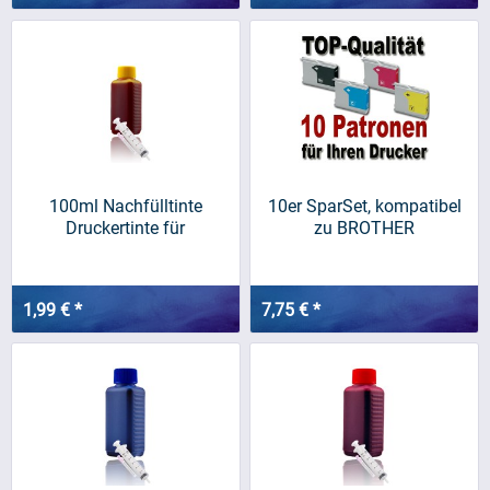
100ml Nachfülltinte
10er SparSet, kompatibel
Druckertinte für
zu BROTHER
BROTHER,...
LC970/LC1000
1,99 € *
7,75 € *