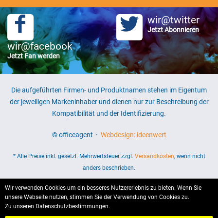
wir@twitter
Jetzt Abonnieren
wir@facebook
Jetzt Fan werden
Die aufgeführten Firmen- und Produktnamen stehen im Eigentum
der jeweiligen Markeninhaber und dienen nur zur Beschreibung der
Kompatibilität und der Identifizierung.
© officeagent ·
Webdesign: ideenwert
* Alle Preise inkl. gesetzl. Mehrwertsteuer zzgl.
Versandkosten
, wenn nicht
anders beschrieben.
Wir verwenden Cookies um ein besseres Nutzererlebnis zu bieten. Wenn Sie
unsere Webseite nutzen, stimmen Sie der Verwendung von Cookies zu.
Zu unseren Datenschutzbestimmungen.